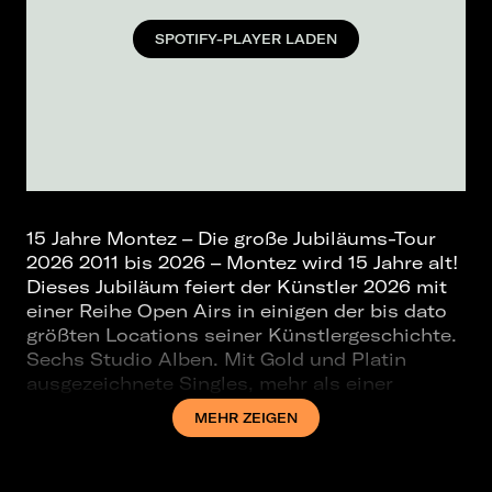
SPOTIFY-PLAYER LADEN
15 Jahre Montez – Die große Jubiläums-Tour
2026 2011 bis 2026 – Montez wird 15 Jahre alt!
Dieses Jubiläum feiert der Künstler 2026 mit
einer Reihe Open Airs in einigen der bis dato
größten Locations seiner Künstlergeschichte.
Sechs Studio Alben. Mit Gold und Platin
ausgezeichnete Singles, mehr als einer
Milliarde Streams über alle Projekte und
MEHR ZEIGEN
Alben hinweg, Headliner-Slots auf großen
Festivals und die aktuelle Arena-Tour mit
mehr als 150.000 Besuchenden: Montez