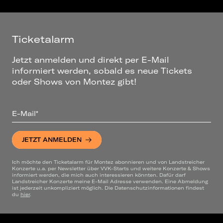
Ticketalarm
Jetzt anmelden und direkt per E-Mail
informiert werden, sobald es neue Tickets
oder Shows von Montez gibt!
E-Mail*
JETZT ANMELDEN
Ich möchte den Ticketalarm für Montez abonnieren und von Landstreicher
Konzerte u.a. per Newsletter über VVK-Starts und weitere Konzerte & Shows
informiert werden, die mich auch interessieren könnten. Dafür darf
Landstreicher Konzerte meine E-Mail Adresse verwenden. Eine Abmeldung
ist jederzeit unkompliziert möglich. Die Datenschutzinformationen findest
du
hier
.