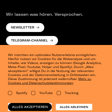
Wir lassen was hören. Versprochen.
NEWSLETTER
TELEGRAM-CHANNEL
Wir möchten ein optimales Nutzererlebnis ermöglichen.
Hierfür nutzen wir Cookies für die Webanalyse und um
Inhalte, wie Videos, anzeigen zu können (Google Analytics,
Meta-Pixel, Youtube, Hotjar und Spotify). Durch „Alles
akzeptieren“ willigst Du in die Nutzung der relevanten
Cookies und der Datenverarbeitung in Drittstaaten ein.
Presse
Diese Zustimmung ist jederzeit widerrufbar.
Mehr zu
Berlin
Cookies und Datenschutzbestimmungen
Dresden
Leipzig
Spotify
YouTube
Tracking
Konzertsommer Petersberg
Alle Städte
Vergangene Shows
ALLES AKZEPTIEREN
ALLES ABLEHNEN
o_team