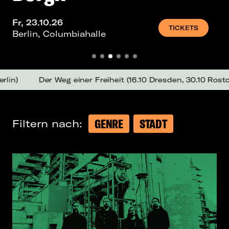
Fr, 23.10.26
TICKETS
Berlin, Columbiahalle
er Weg einer Freiheit (
16.10 Dresden
,
30.10 Rostock
)
Tr
GENRE
STADT
Filtern nach: