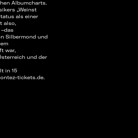
chen Albumcharts.
sikers „Weinst
atus als einer
 also,
 –das
on Silbermond und
hdem
t war,
sterreich und der
t in 15
ontez-tickets.de.