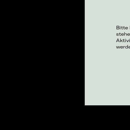
Bitte
stehe
Aktiv
werd