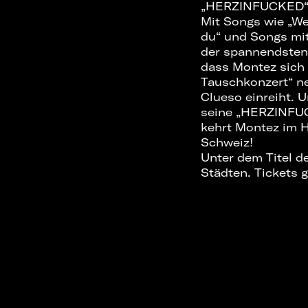
„HERZINFUCKED“ i
Mit Songs wie „We
du“ und Songs mit
der spannendsten
dass Montez sich 
Tauschkonzert“ n
Clueso einreiht. 
seine „HERZINFUCK
kehrt Montez im H
Schweiz!
Unter dem Titel d
Städten. Tickets 