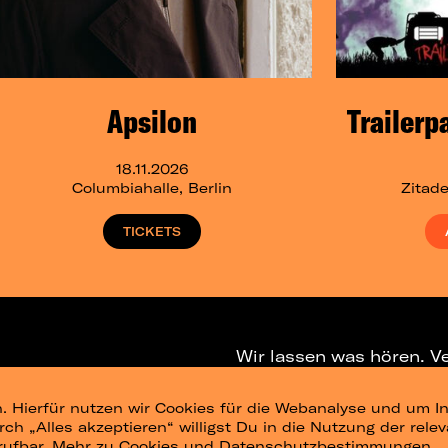
Apsilon
Trailerp
18.11.2026
Columbiahalle, Berlin
Zitade
TICKETS
Wir lassen was hören. V
. Hierfür nutzen wir Cookies für die Webanalyse und um In
NEWSLETTER
T
urch „Alles akzeptieren“ willigst Du in die Nutzung der re
rufbar.
Mehr zu Cookies und Datenschutzbestimmungen