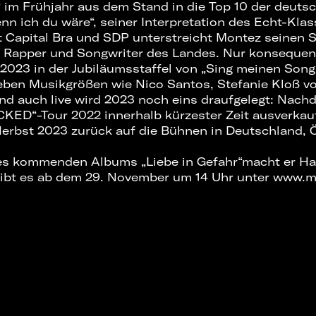
m Frühjahr aus dem Stand in die Top 10 der deuts
nn ich du wäre“, seiner Interpretation des Echt-Klas
 Capital Bra und SDP unterstreicht Montez seinen St
 Rapper und Songwriter des Landes. Nur konsequent
2023 in der Jubiläumsstaffel von „Sing meinen Song
eben Musikgrößen wie Nico Santos, Stefanie Kloß v
Und auch live wird 2023 noch eins draufgelegt: Nac
ED“-Tour 2022 innerhalb kürzester Zeit ausverkauf
erbst 2023 zurück auf die Bühnen in Deutschland, Ö
es kommenden Albums „Liebe in Gefahr“macht er Hal
gibt es ab dem 29. November um 14 Uhr unter www.m