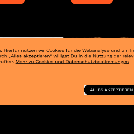
. Hierfür nutzen wir Cookies für die Webanalyse und um In
urch „Alles akzeptieren“ willigst Du in die Nutzung der re
rufbar.
Mehr zu Cookies und Datenschutzbestimmungen
ALLES AKZEPTIEREN
itie
Joachim Witt
026
21.11.2026
erk, Dresden
Passionskirche, Berlin
ETS
TICKETS