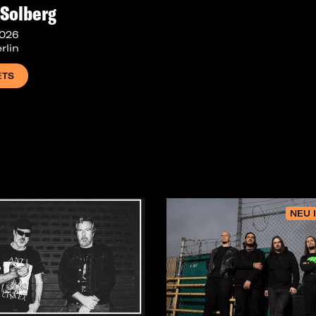
 Solberg
2026
rlin
ETS
NEU 