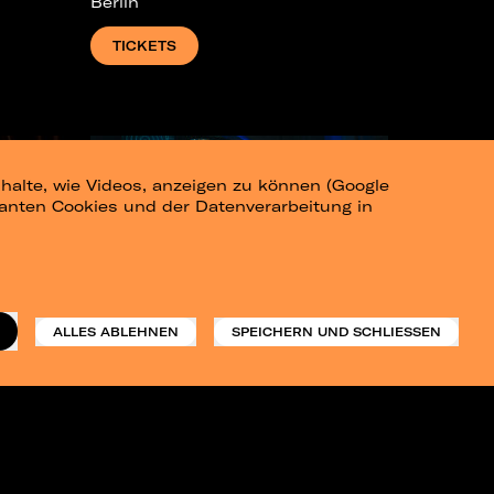
Berlin
TICKETS
halte, wie Videos, anzeigen zu können (Google
levanten Cookies und der Datenverarbeitung in
ALLES ABLEHNEN
SPEICHERN UND SCHLIESSEN
Future Palace
21.11.2026
Täubchenthal, Leipzig
TICKETS