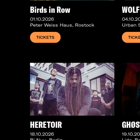
Birds in Row
WOLF
01.10.2026
04.10.2
Peter Weiss Haus, Rostock
Urban S
TICKETS
TICK
HERETOIR
GHØS
18.10.2026
19.10.2
Bi Nuu, Berlin
Lido, Be