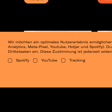
Wir möchten ein optimales Nutzererlebnis ermöglichen
Analytics, Meta-Pixel, Youtube, Hotjar und Spotify). D
Drittstaaten ein. Diese Zustimmung ist jederzeit wider
Spotify
YouTube
Tracking
Eluveitie
Eluve
19.11.2026
20.11.2
Huxleys Neue Welt, Berlin
Stromw
Konzerte filtern
(Mehrfachauswahl möglich)
TICKETS
TICK