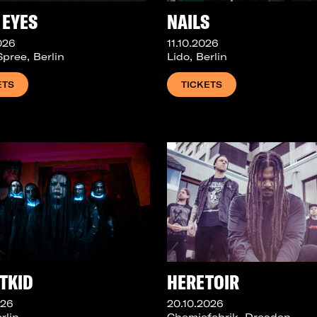
 EYES
NAILS
026
11.10.2026
pree, Berlin
Lido, Berlin
ETS
TICKETS
TKID
HERETOIR
026
20.10.2026
rlin
Chemiefabrik, Dresden