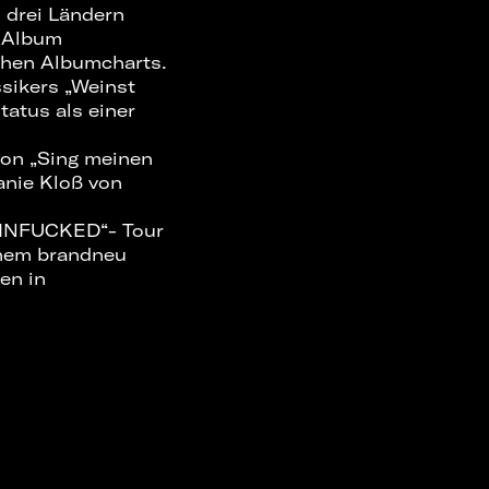
n drei Ländern
n Album
chen Albumcharts.
ssikers „Weinst
atus als einer
von „Sing meinen
anie Kloß von
RZINFUCKED“- Tour
inem brandneu
en in