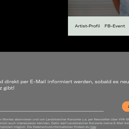
Artist-Profil
FB-Event
d direkt per E-Mail informiert werden, sobald es ne
 gibt!
ür Montez abonnieren und von Landstreicher Konzerte u.a. per Newsletter über VVK-St
 mich auch interessieren könnten. Dafür darf Landstreicher Konzerte meine E-Mail A
mpliziert möglich. Die Datenschutzinformationen findest du
hier
.