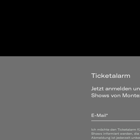
Ticketalarm
Jetzt anmelden un
Shows von Montez
E-Mail*
Ich möchte den Ticketalarm f
Shows informiert werden, die
Abmeldung ist jederzeit unko