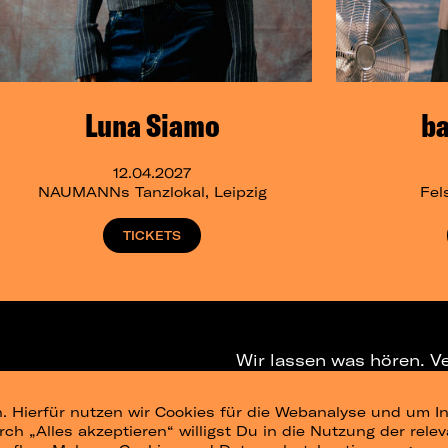
Luna Siamo
b
12.04.2027
NAUMANNs Tanzlokal, Leipzig
Fel
TICKETS
Wir lassen was hören. V
. Hierfür nutzen wir Cookies für die Webanalyse und um In
NEWSLETTER
T
urch „Alles akzeptieren“ willigst Du in die Nutzung der re