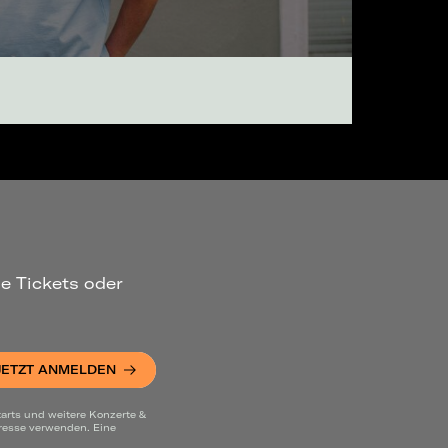
ue Tickets oder
JETZT ANMELDEN
arts und weitere Konzerte &
dresse verwenden. Eine