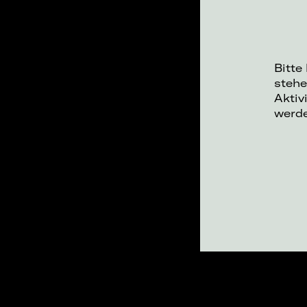
Bitte
stehe
Aktiv
werd