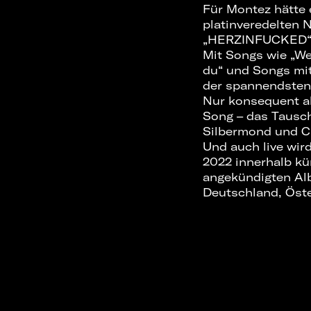
Für Montez hätte e
platinveredelten 
„HERZINFUCKED“ i
Mit Songs wie „Wen
du“ und Songs mit
der spannendsten
Nur konsequent al
Song – das Tausc
Silbermond und Cl
Und auch live wi
2022 innerhalb kü
angekündigten Alb
Deutschland, Öste