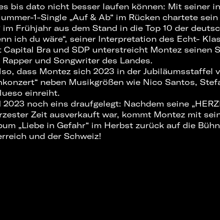
s bis dato nicht besser laufen können: Mit seiner i
Nummer-1-Single „Auf & Ab“ im Rücken chartete sei
m Frühjahr aus dem Stand in die Top 10 der deuts
n ich du wäre“, seiner Interpretation des Echt- Kla
 Capital Bra und SDP unterstreicht Montez seinen St
 Rapper und Songwriter des Landes.
so, dass Montez sich 2023 in der Jubiläumsstaffel 
hkonzert“ neben Musikgrößen wie Nico Santos, Stef
ueso einreiht.
rd 2023 noch eins draufgelegt: Nachdem seine „HE
rzester Zeit ausverkauft war, kommt Montez mit se
um „Liebe in Gefahr“ im Herbst zurück auf die Bühn
rreich und der Schweiz!