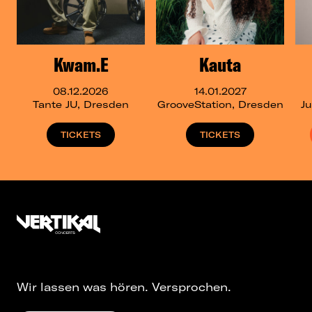
Kwam.E
Kauta
08.12.2026
14.01.2027
Tante JU, Dresden
GrooveStation, Dresden
J
TICKETS
TICKETS
Wir lassen was hören. Versprochen.