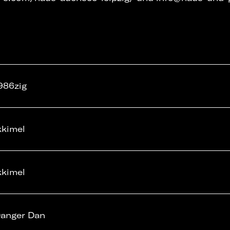
986zig
kkimel
kkimel
anger Dan