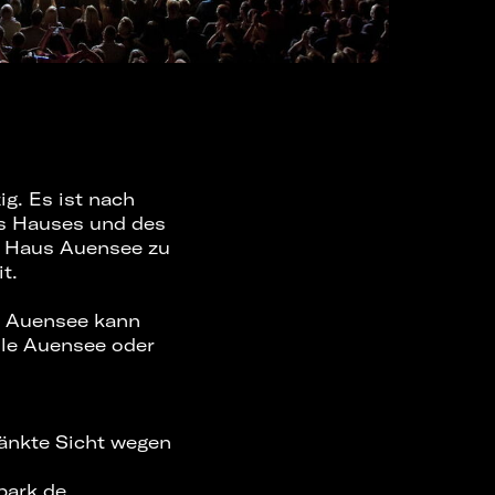
ig
. Es ist nach
s Hauses und des
s Haus Auensee zu
t.
us Auensee kann
lle Auensee oder
ränkte Sicht wegen
park.de