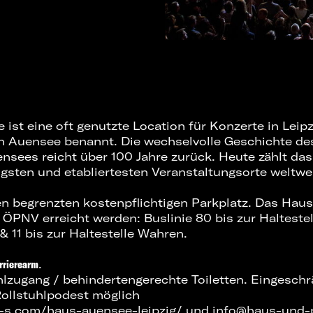
ist eine oft genutzte Location für
Konzerte in Leipz
 Auensee benannt. Die wechselvolle Geschichte de
sees reicht über 100 Jahre zurück. Heute zählt da
igsten und etabliertesten Veranstaltungsorte weltwei
nen begrenzten kostenpflichtigen Parkplatz. Das Ha
 ÖPNV erreicht werden: Buslinie 80 bis zur Halteste
& 11 bis zur Haltestelle Wahren.
rrierearm
.
hlzugang / behindertengerechte Toiletten. Eingesch
Rollstuhlpodest möglich
l-s.com/haus-auensee-leipzig/
und
info@haus-und-