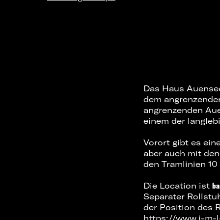
Das Haus Auensee 
dem angrenzenden
angrenzenden Auen
einem der langleb
Vorort gibt es ei
aber auch mit den
den Tramlinien 10 
Die Location ist
ba
Separater Rollstu
der Position des 
https://www.i-m-