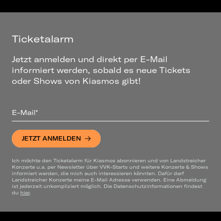
Ticketalarm
Jetzt anmelden und direkt per E-Mail
informiert werden, sobald es neue Tickets
oder Shows von Kiasmos gibt!
E-Mail*
JETZT ANMELDEN
Ich möchte den Ticketalarm für Kiasmos abonnieren und von Landstreicher
Konzerte u.a. per Newsletter über VVK-Starts und weitere Konzerte & Shows
informiert werden, die mich auch interessieren könnten. Dafür darf
Landstreicher Konzerte meine E-Mail Adresse verwenden. Eine Abmeldung
ist jederzeit unkompliziert möglich. Die Datenschutzinformationen findest
du
hier
.