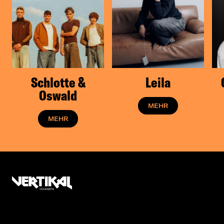
Schlotte &
Leila
Oswald
MEHR
MEHR