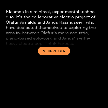
Kiasmos is a minimal, experimental techno
duo. It’s the collaborative electro project of
Ólafur Arnalds and Janus Rasmussen, who
have dedicated themselves to exploring the
area in-between Ólafur’s more acoustic,
piano-based solowork and Janus’ synth-
heavy electro pop. Think Faroese-
Icelandic planets melting into a new galaxy.
MEHR ZEIGEN