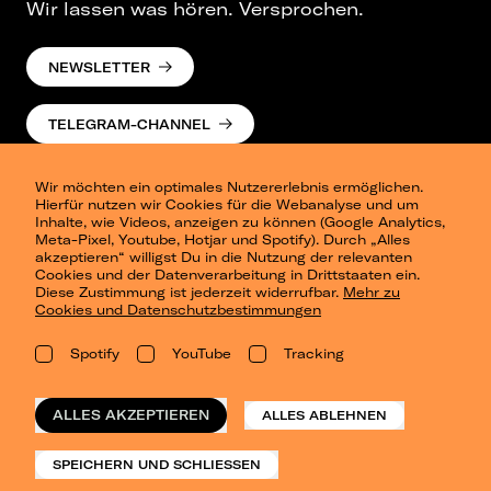
Wir lassen was hören. Versprochen.
NEWSLETTER
TELEGRAM-CHANNEL
Wir möchten ein optimales Nutzererlebnis ermöglichen.
Hierfür nutzen wir Cookies für die Webanalyse und um
Inhalte, wie Videos, anzeigen zu können (Google Analytics,
Meta-Pixel, Youtube, Hotjar und Spotify). Durch „Alles
akzeptieren“ willigst Du in die Nutzung der relevanten
Cookies und der Datenverarbeitung in Drittstaaten ein.
Presse
Diese Zustimmung ist jederzeit widerrufbar.
Mehr zu
Berlin
Cookies und Datenschutzbestimmungen
Dresden
Leipzig
Spotify
YouTube
Tracking
Konzertsommer Petersberg
Alle Städte
Vergangene Shows
ALLES AKZEPTIEREN
ALLES ABLEHNEN
o_team
Datenschutz
SPEICHERN UND SCHLIESSEN
Impressum