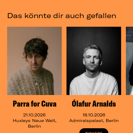
Das könnte dir auch gefallen
Parra for Cuva
Ólafur Arnalds
21.10.2026
18.10.2026
Huxleys Neue Welt,
Admiralspalast, Berlin
Berlin