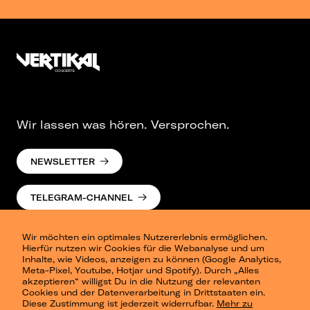
Wir lassen was hören. Versprochen.
NEWSLETTER
TELEGRAM-CHANNEL
Wir möchten ein optimales Nutzererlebnis ermöglichen.
Hierfür nutzen wir Cookies für die Webanalyse und um
Inhalte, wie Videos, anzeigen zu können (Google Analytics,
Meta-Pixel, Youtube, Hotjar und Spotify). Durch „Alles
akzeptieren“ willigst Du in die Nutzung der relevanten
Cookies und der Datenverarbeitung in Drittstaaten ein.
Presse
Diese Zustimmung ist jederzeit widerrufbar.
Mehr zu
Berlin