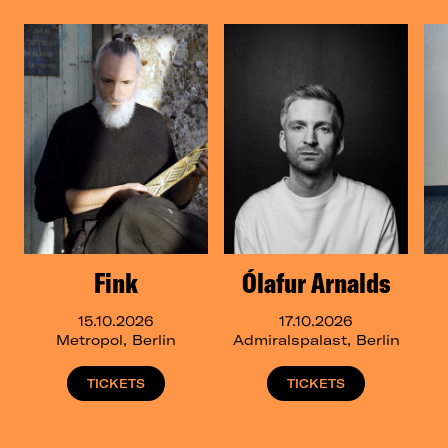
Fink
Ólafur Arnalds
15.10.2026
17.10.2026
Metropol, Berlin
Admiralspalast, Berlin
TICKETS
TICKETS