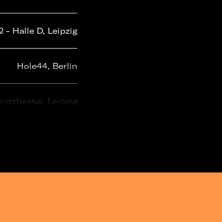
- Halle D, Leipzig
Hole44, Berlin
ritzbastei, Leipzig
Tante JU, Dresden
A.U. Club, Rostock
Kulturhaus, Berlin