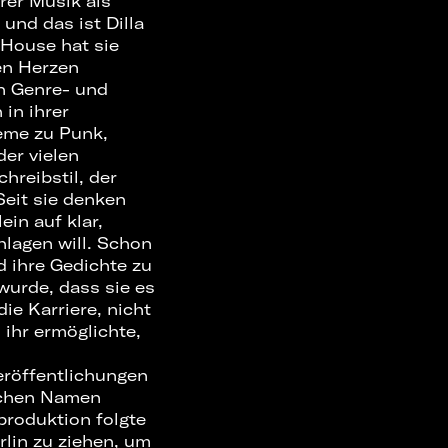
rer Musik als
 und das ist Dilla
-House hat sie
den Herzen
en Genre- und
in ihrer
eme zu Punk,
er vielen
hreibstil, der
Seit sie denken
ein auf klar,
hlagen will. Schon
d ihre Gedichte zu
wurde, dass sie es
e Karriere, nicht
 ihr ermöglichte,
eröffentlichungen
lichen Namen
produktion folgte
lin zu ziehen, um