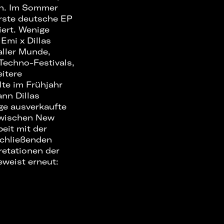
en. Im Sommer
erste deutsche EP
iert. Wenige
Emi x Dillas
 aller Munde,
Techno-Festivals,
itere
te im Frühjahr
ann Dillas
ge ausverkaufte
zwischen New
eit mit der
schließenden
retationen der
weist erneut: