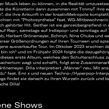
er Musik leben zu können, in die Realität umzusetz
hte die Künstlerin dann zusammen mit TimmyT ihre 
in”, die ihre Ankunft in der kreativMetropole komplett
chien mit "Photosynthese” feat. WG-Mitbewohnerin 
ch gehörter Hit. Seither ist sie genreübergreifend in
 auf Rap-, samstags auf Indiepop- und sonntags auf 
lub, Herbert Grönemeyer, Schmyt, Nina Chuba und we
erser Größenordnungen auf ihren Tourneen und spiel
igene ausverkaufte Tour. Im Oktober 2023 erschien d
bin ich“ und im Frühjahr 2024 folgte die dazugehöri
 dieses erste Album, welches den Schulterschluss 
achertum wagt und schafft, folgt eine Zusammenarb
rönemeyer. Dilla interpretiert „Männer" neu. Mit an
 du“ feat. Emi x und neuen Techno-/Hyperpop-Interp
s findet sie danach zu ihren Wurzeln zurück und be
che Dilla!
ene Shows