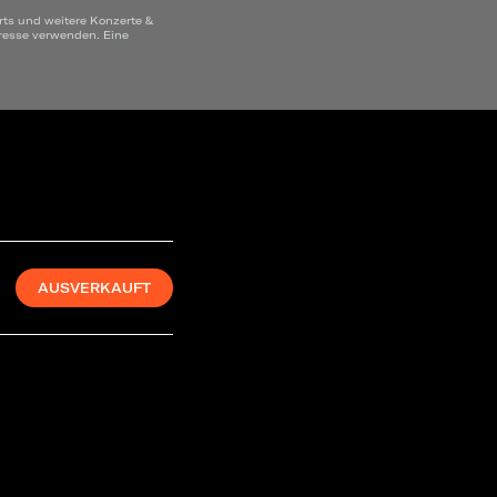
rts und weitere Konzerte &
dresse verwenden. Eine
AUSVERKAUFT