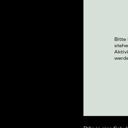
Bitte
stehe
Aktiv
werd