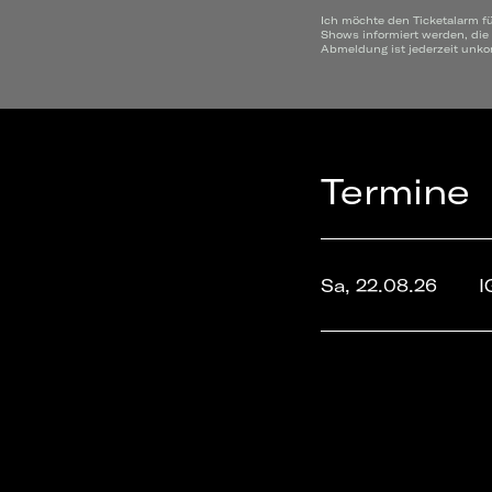
Ich möchte den Ticketalarm f
Shows informiert werden, die
Abmeldung ist jederzeit unko
Termine
Sa, 22.08.26
I