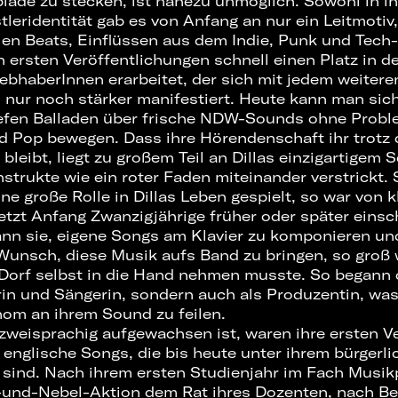
blade zu stecken, ist nahezu unmöglich. Sowohl in ih
tleridentität gab es von Anfang an nur ein Leitmotiv,
llen Beats, Einflüssen aus dem Indie, Punk und Tech
n ersten Veröffentlichungen schnell einen Platz in 
iebhaberInnen erarbeitet, der sich mit jedem weiter
nur noch stärker manifestiert. Heute kann man sich 
iefen Balladen über frische NDW-Sounds ohne Probl
 Pop bewegen. Dass ihre Hörendenschaft ihr trotz d
leibt, liegt zu großem Teil an Dillas einzigartigem Sc
strukte wie ein roter Faden miteinander verstrickt. 
ne große Rolle in Dillas Leben gespielt, so war von kl
etzt Anfang Zwanzigjährige früher oder später einsc
ann sie, eigene Songs am Klavier zu komponieren un
 Wunsch, diese Musik aufs Band zu bringen, so groß 
Dorf selbst in die Hand nehmen musste. So begann di
rin und Sängerin, sondern auch als Produzentin, was
om an ihrem Sound zu feilen.
 zweisprachig aufgewachsen ist, waren ihre ersten V
englische Songs, die bis heute unter ihrem bürger
sind. Nach ihrem ersten Studienjahr im Fach Musik
t-und-Nebel-Aktion dem Rat ihres Dozenten, nach Ber