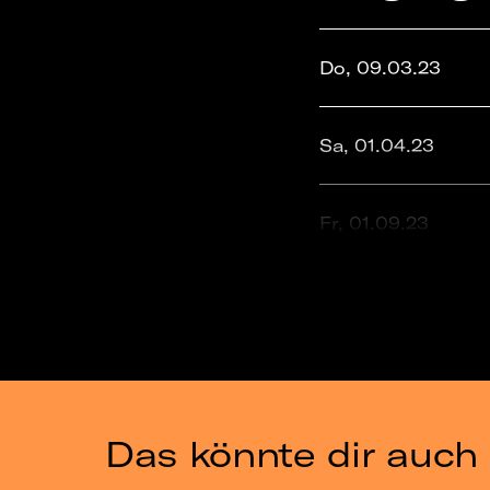
Do, 09.03.23
Sa, 01.04.23
Fr, 01.09.23
Mo, 26.02.24
Di, 19.03.24
Das könnte dir auch 
Fr, 22.03.24