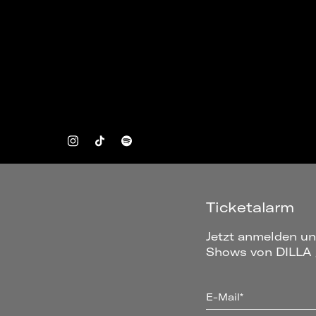
Ticketalarm
Jetzt anmelden un
Shows von DILLA 
E-Mail*