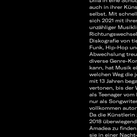
Dilla in eine Schu
auch in ihrer Küns
selbst. Mit schne
sich 2021 mit ihre
unzähliger Musikl
Richtungswechsel 
Diskografie von t
Funk, Hip-Hop und
Abwechslung treu b
diverse Genre-Kon
kann, hat Musik ei
welchen Weg die j
mit 13 Jahren beg
vertonen, bis der
als Teenager vom 
nur als Songwrite
vollkommen auton
Da die Künstlerin
2018 überwiegend 
Amadea zu finden 
sie in einer Nach