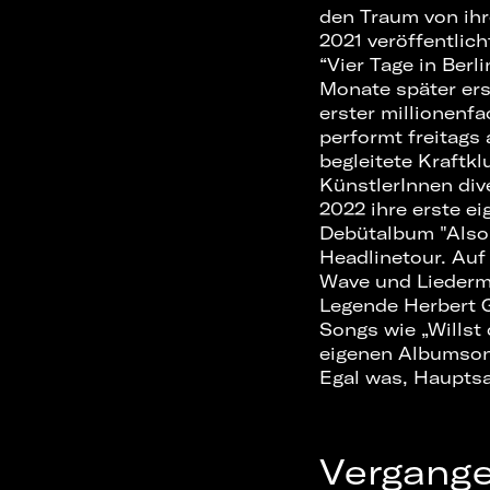
den Traum von ihr
2021 veröffentlic
“Vier Tage in Berl
Monate später ers
erster millionenfa
performt freitags
begleitete Kraftk
KünstlerInnen div
2022 ihre erste e
Debütalbum "Also 
Headlinetour. Auf
Wave und Liederm
Legende Herbert G
Songs wie „Willst
eigenen Albumsong
Egal was, Hauptsa
Vergang