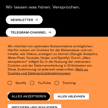
Wir lassen was hören. Versprochen.
NEWSLETTER
TELEGRAM-CHANNEL
Wir möchten ein optimales Nutzererlebnis ermöglichen.
Hierfür nutzen wir Cookies für die Webanalyse und um
Inhalte, wie Videos, anzeigen zu können (Google Analytics,
Meta-Pixel, Youtube, Hotjar und Spotify). Durch „Alles
akzeptieren“ willigst Du in die Nutzung der relevanten
Cookies und der Datenverarbeitung in Drittstaaten ein.
Presse
Diese Zustimmung ist jederzeit widerrufbar.
Mehr zu
Berlin
Cookies und Datenschutzbestimmungen
Dresden
Leipzig
Spotify
YouTube
Tracking
Konzertsommer Petersberg
Alle Städte
Vergangene Shows
ALLES AKZEPTIEREN
ALLES ABLEHNEN
o_team
Datenschutz
SPEICHERN UND SCHLIESSEN