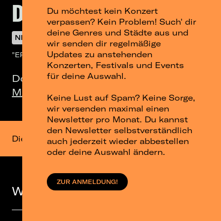
DILLA
Du möchtest kein Konzert
verpassen? Kein Problem! Such' dir
deine Genres und Städte aus und
NICHT MEHR VERFÜGBAR
wir senden dir regelmäßige
Updates zu anstehenden
"EP RELEASE KONZERT"
Konzerten, Festivals und Events
für deine Auswahl.
Do, 07.08.25
MAAYA, Berlin
Keine Lust auf Spam? Keine Sorge,
wir versenden maximal einen
Newsletter pro Monat. Du kannst
den Newsletter selbstverständlich
Dieser Termin liegt in der Vergangenheit.
auch jederzeit wieder abbestellen
oder deine Auswahl ändern.
ZUR ANMELDUNG!
Weitere Termine