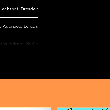
hlachthof, Dresden
 Auensee, Leipzig
m Velodrom, Berlin
- Halle D, Leipzig
Lido, Berlin
 Auensee, Leipzig