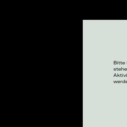
Bitte
stehe
Aktiv
werd