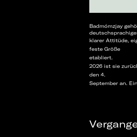
Badmómzjay gehör
deutschsprachige
klarer Attitüde, e
feste Größe
etabliert.
2026 ist sie zurü
den 4.
September an. Ein 
Vergang