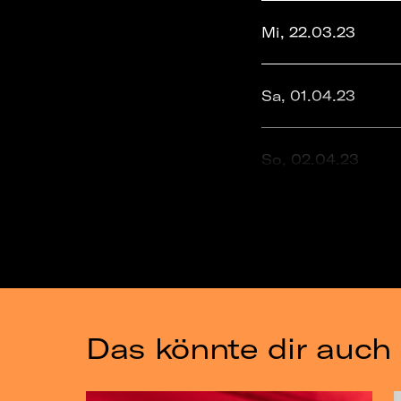
Mi, 22.03.23
Sa, 01.04.23
So, 02.04.23
Mi, 13.03.24
Mo, 18.03.24
Das könnte dir auch 
Mi, 11.12.24