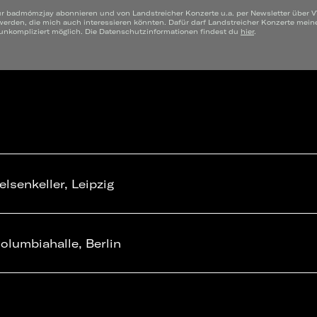
ür badmómzjay abonnieren und von Landstreicher Konzerte u.a. per Newsletter über V
werden, die mich auch interessieren könnten. Dafür darf Landstreicher Konzerte mei
 unkompliziert möglich. Die Datenschutzinformationen findest du
hier
.
elsenkeller, Leipzig
olumbiahalle, Berlin