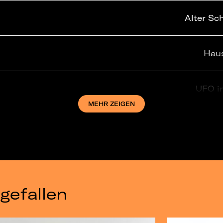
Alter Sc
Haus
UFO i
MEHR ZEIGEN
WERK 2 
gefallen
Haus