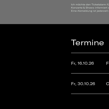
Ich möchte den Ticketalarm f
Konzerte & Shows informiert 
Eine Abmeldung ist jederzeit
Termine
Fr, 16.10.26
F
Fr, 30.10.26
C