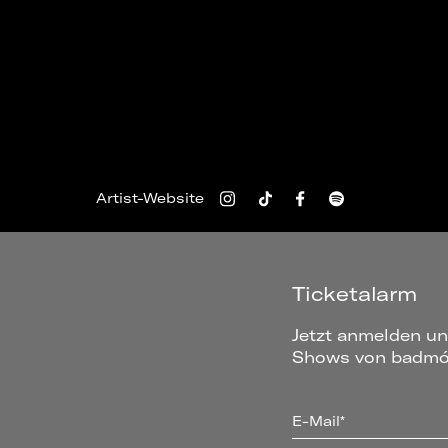
Artist-Website
Ticketalarm
Jetzt anmelden un
Shows von badmóm
E-Mail*