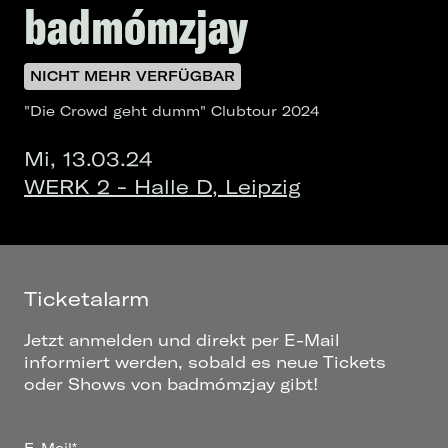
badmómzjay
NICHT MEHR VERFÜGBAR
"Die Crowd geht dumm" Clubtour 2024
Mi, 13.03.24
WERK 2 - Halle D, Leipzig
Ticketalarm
Jetzt anmelden und direkt per E-Mail
informiert werden, sobald es neue Tickets
oder Shows von badmómzjay gibt!
E-Mail*