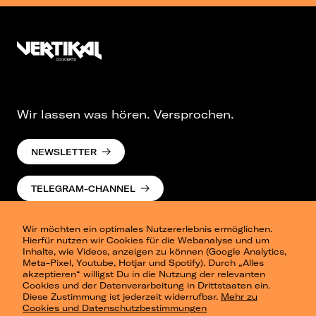
Wir lassen was hören. Versprochen.
NEWSLETTER
TELEGRAM-CHANNEL
Wir möchten ein optimales Nutzererlebnis ermöglichen.
Hierfür nutzen wir Cookies für die Webanalyse und um
Inhalte, wie Videos, anzeigen zu können (Google Analytics,
Meta-Pixel, Youtube, Hotjar und Spotify). Durch „Alles
akzeptieren“ willigst Du in die Nutzung der relevanten
Cookies und der Datenverarbeitung in Drittstaaten ein.
Presse
Diese Zustimmung ist jederzeit widerrufbar.
Mehr zu
Berlin
Cookies und Datenschutzbestimmungen