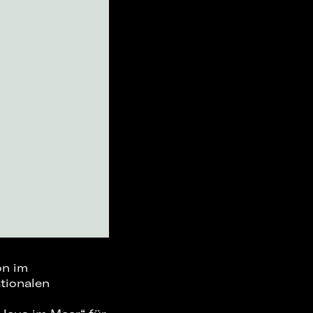
on im
ationalen