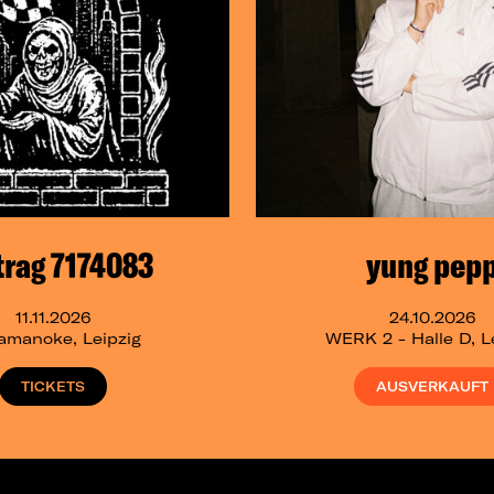
trag 7174083
yung pep
11.11.2026
24.10.2026
pamanoke, Leipzig
WERK 2 - Halle D, L
TICKETS
AUSVERKAUFT