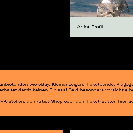
Artist-Profil
ittanbietenden wie eBay, Kleinanzeigen, Ticketbande, Viago
r erhaltet damit keinen Einlass! Seid besonders vorsichtig 
 VVK-Stellen, den Artist-Shop oder den Ticket-Button hier a