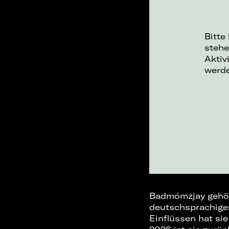
Bitte
stehe
Aktiv
werd
Badmómzjay gehör
deutschsprachigen
Einflüssen hat sie