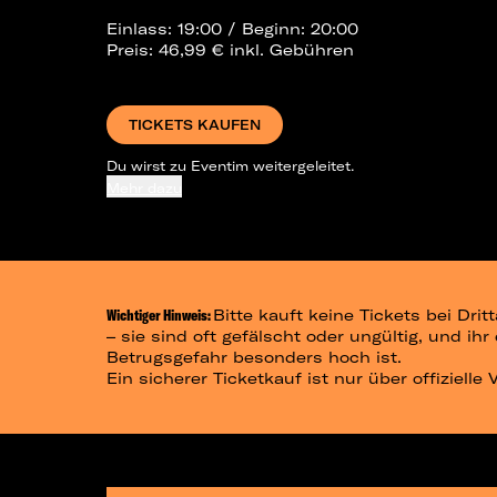
Einlass: 19:00 / Beginn: 20:00
Preis: 46,99 € inkl. Gebühren
TICKETS KAUFEN
Du wirst zu Eventim weitergeleitet.
Mehr dazu
Wichtiger Hinweis:
Bitte kauft keine Tickets bei Dr
– sie sind oft gefälscht oder ungültig, und ih
Betrugsgefahr besonders hoch ist.
Ein sicherer Ticketkauf ist nur über offizielle