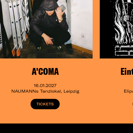
A'COMA
Ein
16.01.2027
NAUMANNs Tanzlokal, Leipzig
Eli
TICKETS