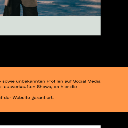
go sowie unbekannten Profilen auf Social Media
bei ausverkauften Shows, da hier die
uf der Website garantiert.