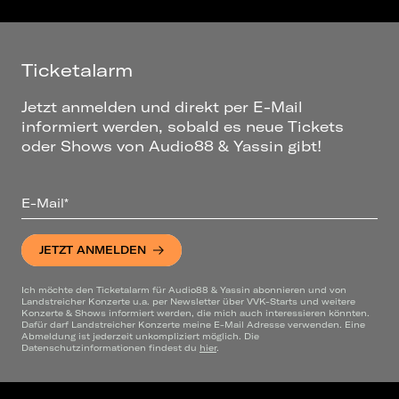
Ticketalarm
Jetzt anmelden und direkt per E-Mail
informiert werden, sobald es neue Tickets
oder Shows von Audio88 & Yassin gibt!
E-Mail*
JETZT ANMELDEN
Ich möchte den Ticketalarm für Audio88 & Yassin abonnieren und von
Landstreicher Konzerte u.a. per Newsletter über VVK-Starts und weitere
Konzerte & Shows informiert werden, die mich auch interessieren könnten.
Dafür darf Landstreicher Konzerte meine E-Mail Adresse verwenden. Eine
Abmeldung ist jederzeit unkompliziert möglich. Die
Datenschutzinformationen findest du
hier
.