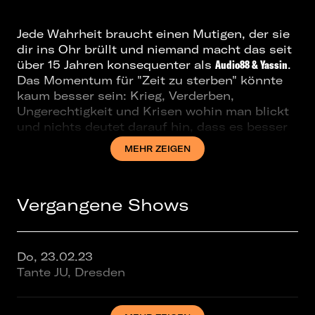
Jede Wahrheit braucht einen Mutigen, der sie
dir ins Ohr brüllt und niemand macht das seit
über 15 Jahren konsequenter als
Audio88 & Yassin
.
Das Momentum für "Zeit zu sterben" könnte
kaum besser sein: Krieg, Verderben,
Ungerechtigkeit und Krisen wohin man blickt
und nichts deutet darauf hin, dass es besser
wird. Der Titel klingt wie eine Drohung, ist
MEHR ZEIGEN
aber vielmehr eine Feststellung. Man soll
gehen, wenn's am schönsten ist und den
Zeitpunkt haben wir bereits verpasst.
Vergangene Shows
In bissigster Bestform geht das Berliner Duo
mit Faschisten, alternativen Wahrheiten,
Polizeigewalt, wachsender Ungleichheit,
betrunkenen Männern und den eigenen
Do, 23.02.23
Verfehlungen ins Gericht. Die Treffer sitzen
Tante JU, Dresden
und tun weh. Doch man soll die Feste feiern,
wie sie fallen: Für die allerletzte Polonaise
und den finalen Moshpit haben sie