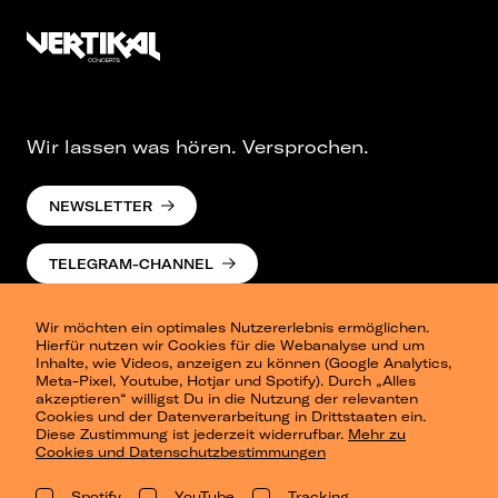
Wir lassen was hören. Versprochen.
NEWSLETTER
TELEGRAM-CHANNEL
Wir möchten ein optimales Nutzererlebnis ermöglichen.
Hierfür nutzen wir Cookies für die Webanalyse und um
Inhalte, wie Videos, anzeigen zu können (Google Analytics,
Meta-Pixel, Youtube, Hotjar und Spotify). Durch „Alles
akzeptieren“ willigst Du in die Nutzung der relevanten
Cookies und der Datenverarbeitung in Drittstaaten ein.
Presse
Diese Zustimmung ist jederzeit widerrufbar.
Mehr zu
Berlin
Cookies und Datenschutzbestimmungen
Dresden
Leipzig
Spotify
YouTube
Tracking