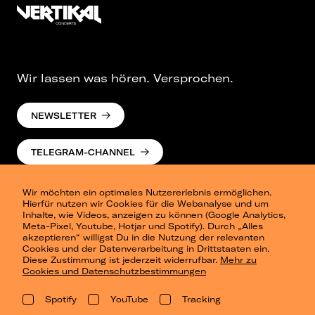
Wir lassen was hören. Versprochen.
NEWSLETTER
TELEGRAM-CHANNEL
Wir möchten ein optimales Nutzererlebnis ermöglichen.
Hierfür nutzen wir Cookies für die Webanalyse und um
Inhalte, wie Videos, anzeigen zu können (Google Analytics,
Meta-Pixel, Youtube, Hotjar und Spotify). Durch „Alles
akzeptieren“ willigst Du in die Nutzung der relevanten
Cookies und der Datenverarbeitung in Drittstaaten ein.
Presse
Diese Zustimmung ist jederzeit widerrufbar.
Mehr zu
Berlin
Cookies und Datenschutzbestimmungen
Dresden
Leipzig
Spotify
YouTube
Tracking
Konzertsommer Petersberg