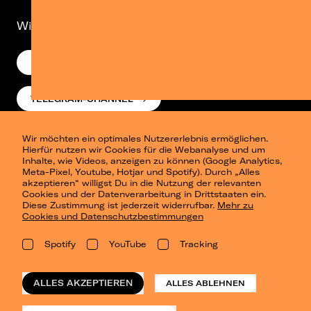
Wir lassen was hören. Versprochen.
NEWSLETTER
TELEGRAM-CHANNEL
Wir möchten ein optimales Nutzererlebnis ermöglichen.
Hierfür nutzen wir Cookies für die Webanalyse und um
Inhalte, wie Videos, anzeigen zu können (Google Analytics,
Meta-Pixel, Youtube, Hotjar und Spotify). Durch „Alles
akzeptieren“ willigst Du in die Nutzung der relevanten
Cookies und der Datenverarbeitung in Drittstaaten ein.
Presse
Diese Zustimmung ist jederzeit widerrufbar.
Mehr zu
Berlin
Cookies und Datenschutzbestimmungen
Dresden
Leipzig
Spotify
YouTube
Tracking
Konzertsommer Petersberg
Alle Städte
Vergangene Shows
ALLES AKZEPTIEREN
ALLES ABLEHNEN
o_team
Datenschutz