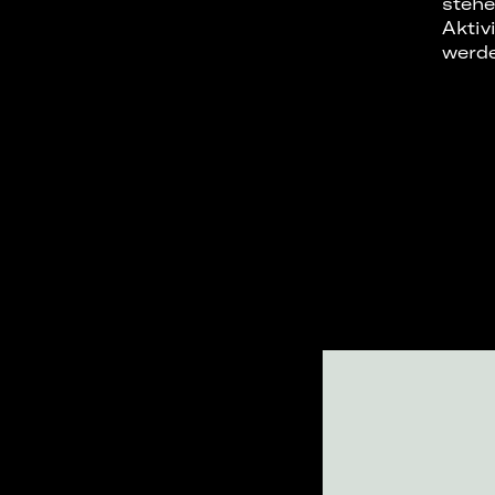
stehe
Aktiv
werd