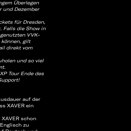
angem Überlegen
r und Dezember
ickets für Dresden,
. Falls die Show in
r genutzten VVK-
 können, gilt
il direkt vom
uholen und so viel
mt.
r XP Tour Ende des
Support!
Ausdauer auf der
dass XAVER ein
de XAVER schon
 Englisch zu