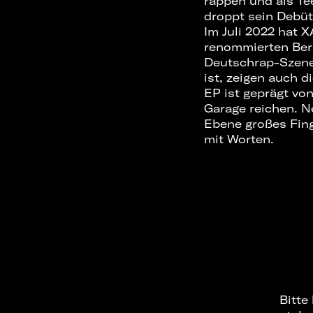
rappen und als Te
droppt sein Debüt
Im Juli 2022 hat
renommierten Berl
Deutschrap-Szene 
ist, zeigen auch 
EP ist geprägt vo
Garage reichen. N
Ebene großes Fing
mit Worten.
Bitte