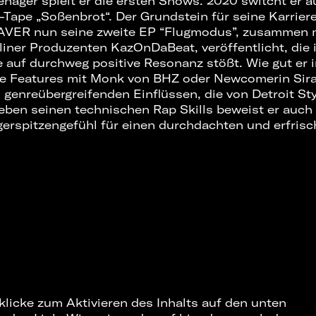
enager spielt er die ersten Shows. 2020 switcht er 
-Tape „Soßenbrot“. Der Grundstein für seine Karriere
 XAVER nun seine zweite EP “Flugmodus”, zusammen 
iner Produzenten KazOnDaBeat, veröffentlicht, die 
auf durchweg positive Resonanz stößt. Wie gut er i
die Features mit Monk von BHZ oder Newcomerin Sir
n genreübergreifenden Einflüssen, die von Detroit St
eben seinen technischen Rap Skills beweist er auch 
erspitzengefühl für einen durchdachten und erfri
 klicke zum Aktivieren des Inhalts auf den unten