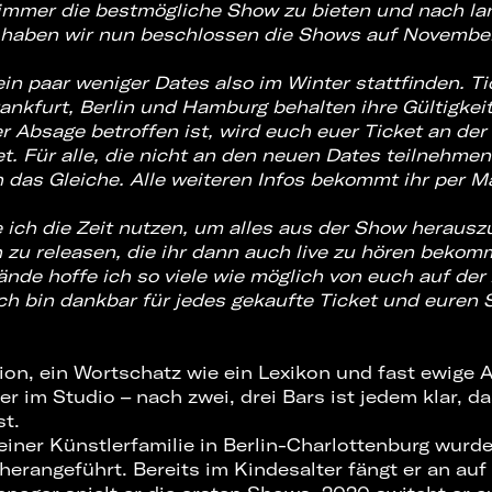
 immer die bestmögliche Show zu bieten und nach l
haben wir nun beschlossen die Shows auf Novembe
ein paar weniger Dates also im Winter stattfinden. T
rankfurt, Berlin und Hamburg behalten ihre Gültigkeit
er Absage betroffen ist, wird euch euer Ticket an de
et. Für alle, die nicht an den neuen Dates teilnehmen
 das Gleiche. Alle weiteren Infos bekommt ihr per Ma
 ich die Zeit nutzen, um alles aus der Show herausz
 zu releasen, die ihr dann auch live zu hören bekom
ände hoffe ich so viele wie möglich von euch auf de
Ich bin dankbar für jedes gekaufte Ticket und euren 
sion, ein Wortschatz wie ein Lexikon und fast ewige 
er im Studio – nach zwei, drei Bars ist jedem klar, 
t.
iner Künstlerfamilie in Berlin-Charlottenburg wur
 herangeführt. Bereits im Kindesalter fängt er an auf