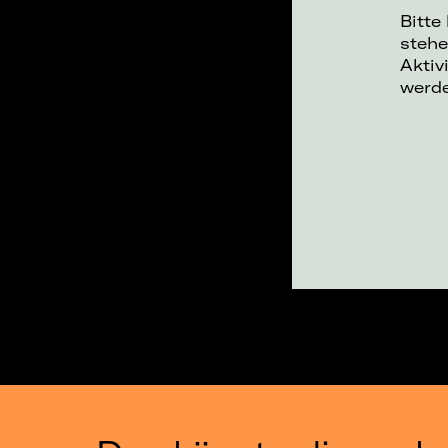
Bitte
stehe
Aktiv
werd