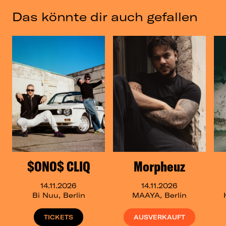
Das könnte dir auch gefallen
$ONO$ CLIQ
Morpheuz
14.11.2026
14.11.2026
Bi Nuu, Berlin
MAAYA, Berlin
TICKETS
AUSVERKAUFT