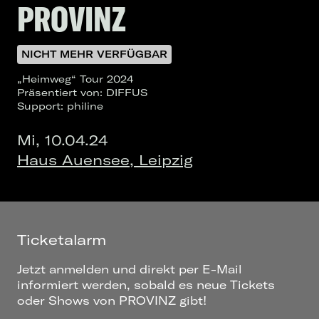
PROVINZ
NICHT MEHR VERFÜGBAR
„Heimweg“ Tour 2024
Präsentiert von: DIFFUS
Support: philine
Mi, 10.04.24
Haus Auensee, Leipzig
Ticketalarm
Jetzt anmelden und direkt per E-Mail
informiert werden, sobald es neue Tickets
oder Shows von PROVINZ gibt!