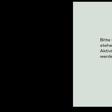
Bitte
stehe
Aktiv
werd