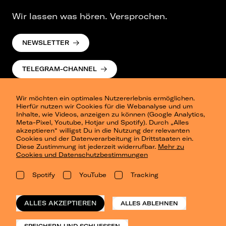
Wir lassen was hören. Versprochen.
NEWSLETTER
TELEGRAM-CHANNEL
Wir möchten ein optimales Nutzererlebnis ermöglichen.
Hierfür nutzen wir Cookies für die Webanalyse und um
Inhalte, wie Videos, anzeigen zu können (Google Analytics,
Meta-Pixel, Youtube, Hotjar und Spotify). Durch „Alles
akzeptieren“ willigst Du in die Nutzung der relevanten
Cookies und der Datenverarbeitung in Drittstaaten ein.
Presse
Diese Zustimmung ist jederzeit widerrufbar.
Mehr zu
Berlin
Cookies und Datenschutzbestimmungen
Dresden
Leipzig
Spotify
YouTube
Tracking
Konzertsommer Petersberg
Alle Städte
Vergangene Shows
ALLES AKZEPTIEREN
ALLES ABLEHNEN
o_team
Datenschutz