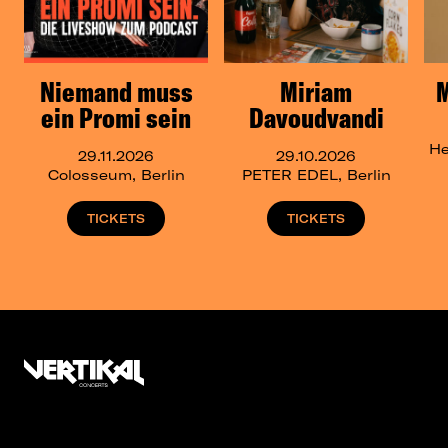
Niemand muss
Miriam
ein Promi sein
Davoudvandi
He
29.11.2026
29.10.2026
Colosseum, Berlin
PETER EDEL, Berlin
TICKETS
TICKETS