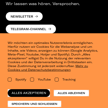
Wir lassen was hören. Versprochen.
NEWSLETTER
TELEGRAM-CHANNEL
Wir möchten ein optimales Nutzererlebnis ermöglichen.
Hierfür nutzen wir Cookies für die Webanalyse und um
Inhalte, wie Videos, anzeigen zu können (Google Analytics,
Meta-Pixel, Youtube, Hotjar und Spotify). Durch „Alles
akzeptieren“ willigst Du in die Nutzung der relevanten
Cookies und der Datenverarbeitung in Drittstaaten ein.
Presse
Diese Zustimmung ist jederzeit widerrufbar.
Mehr zu
Berlin
Cookies und Datenschutzbestimmungen
Dresden
Leipzig
Spotify
YouTube
Tracking
Konzertsommer Petersberg
Alle Städte
Vergangene Shows
ALLES AKZEPTIEREN
ALLES ABLEHNEN
o_team
Datenschutz
SPEICHERN UND SCHLIESSEN
Impressum