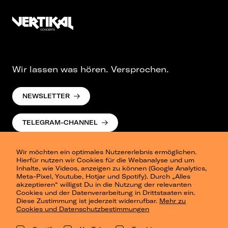
Wir lassen was hören. Versprochen.
NEWSLETTER
TELEGRAM-CHANNEL
Wir möchten ein optimales Nutzererlebnis ermöglichen.
Hierfür nutzen wir Cookies für die Webanalyse und um
Inhalte, wie Videos, anzeigen zu können (Google Analytics,
Meta-Pixel, Youtube, Hotjar und Spotify). Durch „Alles
akzeptieren“ willigst Du in die Nutzung der relevanten
Cookies und der Datenverarbeitung in Drittstaaten ein.
Presse
Diese Zustimmung ist jederzeit widerrufbar.
Mehr zu
Berlin
Cookies und Datenschutzbestimmungen
Dresden
Leipzig