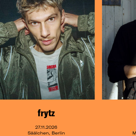
frytz
27.11.2026
Säälchen, Berlin
M