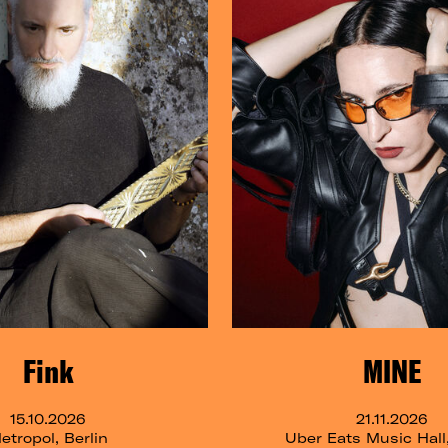
Fink
MINE
15.10.2026
21.11.2026
etropol, Berlin
Uber Eats Music Hall,