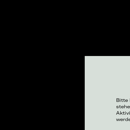
Bitte
stehe
Aktiv
werd