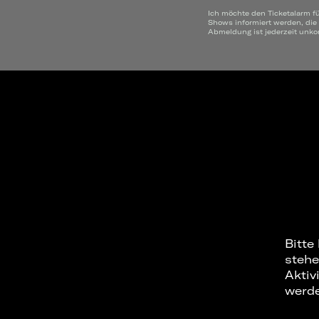
Ich möchte den Ticketalarm f
Shows informiert werden, die
Abmeldung ist jederzeit unko
Bitte
stehe
Aktiv
werd