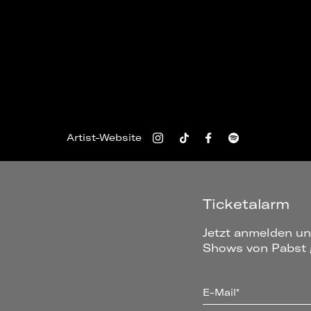
Artist-Website
Ticketalarm
Jetzt anmelden un
Shows von Pabst g
E-Mail*