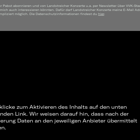
ür Pabst abonnieren und von Landstreicher Konzerte u.a. per Newsletter über VVK-Sta
 mich auch interessieren könnten. Dafür darf Landstreicher Konzerte meine E-Mail A
mpliziert möglich. Die Datenschutzinformationen findest du
hier
.
 klicke zum Aktivieren des Inhalts auf den unten
nden Link. Wir weisen darauf hin, dass nach der
ierung Daten an den jeweiligen Anbieter übermittelt
en.