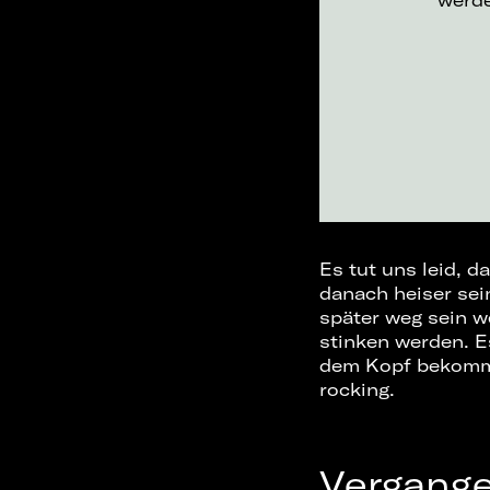
werd
Es tut uns leid, d
danach heiser sein
später weg sein 
stinken werden. E
dem Kopf bekommen
rocking.
Vergang