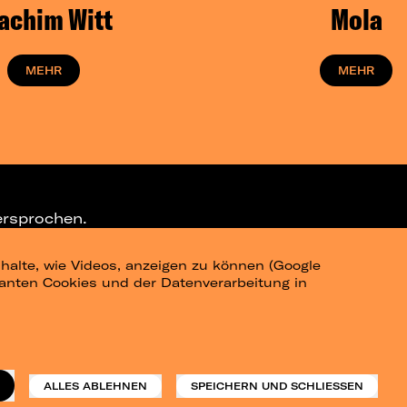
achim Witt
Mola
MEHR
MEHR
ersprochen.
halte, wie Videos, anzeigen zu können (Google
ELEGRAM-CHANNEL
levanten Cookies und der Datenverarbeitung in
am
Datenschutz
Impressum
ALLES ABLEHNEN
SPEICHERN UND SCHLIESSEN