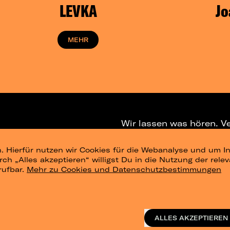
LEVKA
Jo
MEHR
Wir lassen was hören. V
. Hierfür nutzen wir Cookies für die Webanalyse und um In
NEWSLETTER
T
urch „Alles akzeptieren“ willigst Du in die Nutzung der re
rufbar.
Mehr zu Cookies und Datenschutzbestimmungen
ig
Konzertsommer Petersberg
Alle Städte
Vergangene Shows
o_te
ALLES AKZEPTIEREN