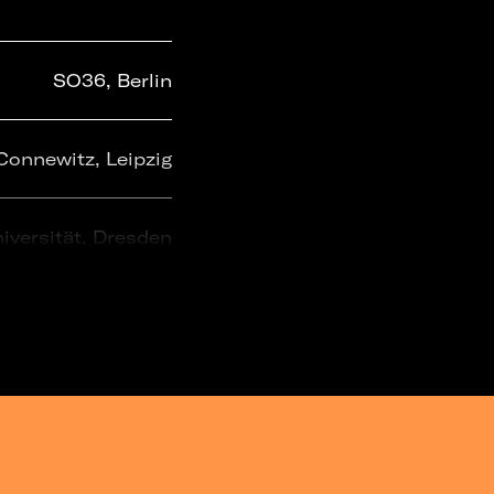
SO36, Berlin
Connewitz, Leipzig
iversität, Dresden
Connewitz, Leipzig
Lido, Berlin