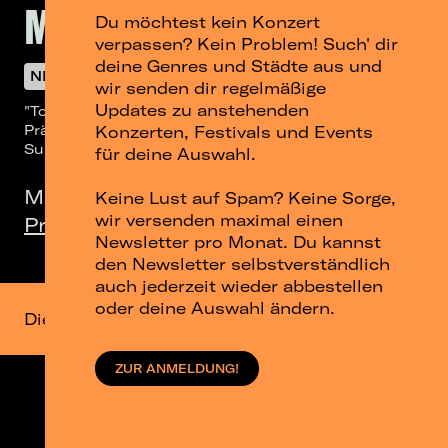
MYLLER
Du möchtest kein Konzert
verpassen? Kein Problem! Such' dir
deine Genres und Städte aus und
NICHT MEHR VERFÜGBAR
wir senden dir regelmäßige
Updates zu anstehenden
"Tour 2026"
Präsentiert von: Kulturnews, The Pick
Konzerten, Festivals und Events
Support: CHARLOTTE KUDELLA
für deine Auswahl.
Mo, 11.05.26
Keine Lust auf Spam? Keine Sorge,
wir versenden maximal einen
Prachtwerk, Berlin
Newsletter pro Monat. Du kannst
den Newsletter selbstverständlich
auch jederzeit wieder abbestellen
oder deine Auswahl ändern.
Dieser Termin liegt in der Vergangenheit.
ZUR ANMELDUNG!