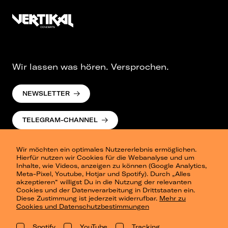
Wir lassen was hören. Versprochen.
NEWSLETTER
TELEGRAM-CHANNEL
Wir möchten ein optimales Nutzererlebnis ermöglichen.
Hierfür nutzen wir Cookies für die Webanalyse und um
Inhalte, wie Videos, anzeigen zu können (Google Analytics,
Meta-Pixel, Youtube, Hotjar und Spotify). Durch „Alles
akzeptieren“ willigst Du in die Nutzung der relevanten
Cookies und der Datenverarbeitung in Drittstaaten ein.
Presse
Diese Zustimmung ist jederzeit widerrufbar.
Mehr zu
Berlin
Cookies und Datenschutzbestimmungen
Dresden
Leipzig
Spotify
YouTube
Tracking