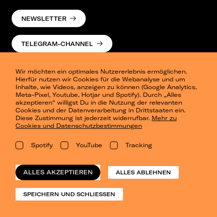
NEWSLETTER
TELEGRAM-CHANNEL
Wir möchten ein optimales Nutzererlebnis ermöglichen.
Hierfür nutzen wir Cookies für die Webanalyse und um
Inhalte, wie Videos, anzeigen zu können (Google Analytics,
Meta-Pixel, Youtube, Hotjar und Spotify). Durch „Alles
akzeptieren“ willigst Du in die Nutzung der relevanten
Cookies und der Datenverarbeitung in Drittstaaten ein.
Presse
Diese Zustimmung ist jederzeit widerrufbar.
Mehr zu
Berlin
Cookies und Datenschutzbestimmungen
Dresden
Leipzig
Spotify
YouTube
Tracking
Konzertsommer Petersberg
Alle Städte
Vergangene Shows
ALLES AKZEPTIEREN
ALLES ABLEHNEN
o_team
Datenschutz
SPEICHERN UND SCHLIESSEN
Impressum