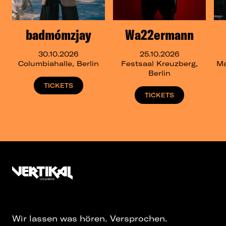
badmómzjay
Wa22ermann
30.10.2026
25.10.2026
Columbiahalle, Berlin
Festsaal Kreuzberg,
Ma
Berlin
TICKETS
TICKETS
Wir lassen was hören. Versprochen.