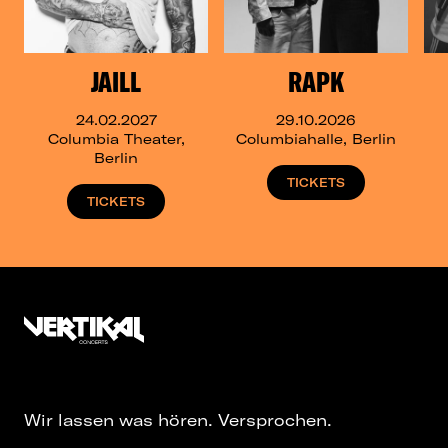
JAILL
RAPK
24.02.2027
29.10.2026
Columbia Theater,
Columbiahalle, Berlin
Berlin
TICKETS
TICKETS
Wir lassen was hören. Versprochen.