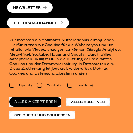
NEWSLETTER
TELEGRAM-CHANNEL
Wir möchten ein optimales Nutzererlebnis ermöglichen.
Hierfür nutzen wir Cookies für die Webanalyse und um
Inhalte, wie Videos, anzeigen zu können (Google Analytics,
Meta-Pixel, Youtube, Hotjar und Spotify). Durch „Alles
akzeptieren“ willigst Du in die Nutzung der relevanten
Cookies und der Datenverarbeitung in Drittstaaten ein.
Presse
Diese Zustimmung ist jederzeit widerrufbar.
Mehr zu
Berlin
Cookies und Datenschutzbestimmungen
Dresden
Leipzig
Spotify
YouTube
Tracking
Konzertsommer Petersberg
Alle Städte
Vergangene Shows
ALLES AKZEPTIEREN
ALLES ABLEHNEN
o_team
Datenschutz
SPEICHERN UND SCHLIESSEN
Impressum