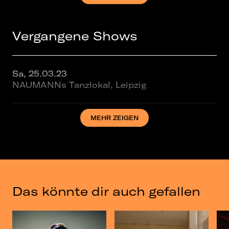
Vergangene Shows
Sa, 25.03.23
NAUMANNs Tanzlokal, Leipzig
MEHR ZEIGEN
So, 26.03.23
Gretchen, Berlin
Mi, 13.03.24
Astra Kulturhaus, Berlin
Das könnte dir auch gefallen
Di, 20.01.26
Täubchenthal, Leipzig