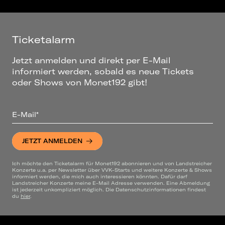
Ticketalarm
Jetzt anmelden und direkt per E-Mail
informiert werden, sobald es neue Tickets
oder Shows von Monet192 gibt!
E-Mail*
JETZT ANMELDEN
Ich möchte den Ticketalarm für Monet192 abonnieren und von Landstreicher
Konzerte u.a. per Newsletter über VVK-Starts und weitere Konzerte & Shows
informiert werden, die mich auch interessieren könnten. Dafür darf
Landstreicher Konzerte meine E-Mail Adresse verwenden. Eine Abmeldung
ist jederzeit unkompliziert möglich. Die Datenschutzinformationen findest
du
hier
.