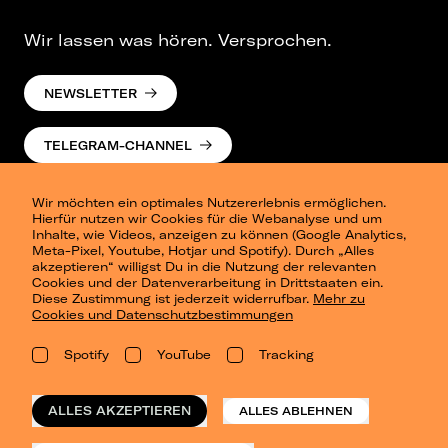
Wir lassen was hören. Versprochen.
NEWSLETTER
TELEGRAM-CHANNEL
Wir möchten ein optimales Nutzererlebnis ermöglichen.
Hierfür nutzen wir Cookies für die Webanalyse und um
Inhalte, wie Videos, anzeigen zu können (Google Analytics,
Meta-Pixel, Youtube, Hotjar und Spotify). Durch „Alles
akzeptieren“ willigst Du in die Nutzung der relevanten
Cookies und der Datenverarbeitung in Drittstaaten ein.
Presse
Diese Zustimmung ist jederzeit widerrufbar.
Mehr zu
Berlin
Cookies und Datenschutzbestimmungen
Dresden
Leipzig
Spotify
YouTube
Tracking
Konzertsommer Petersberg
Alle Städte
Vergangene Shows
ALLES AKZEPTIEREN
ALLES ABLEHNEN
o_team
Datenschutz