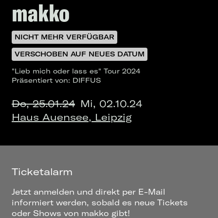
makko
NICHT MEHR VERFÜGBAR
VERSCHOBEN AUF NEUES DATUM
"Lieb mich oder lass es" Tour 2024
Präsentiert von: DIFFUS
Do, 25.01.24
Mi, 02.10.24
Haus Auensee, Leipzig
Ticketalarm
Jetzt anmelden und direkt per E-Mail
informiert werden, sobald es neue Tickets
oder Shows von makko gibt!