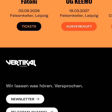
Fatoni
OG KEEMO
03.09.2026
19.03.2027
Felsenkeller, Leipzig
Felsenkeller, Leipzig
C
TICKETS
AUSVERKAUFT
Wir lassen was hören. Versprochen.
NEWSLETTER