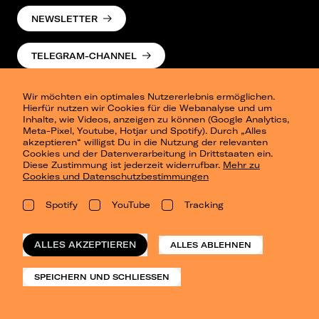
NEWSLETTER
TELEGRAM-CHANNEL
Wir möchten ein optimales Nutzererlebnis ermöglichen.
Hierfür nutzen wir Cookies für die Webanalyse und um
Inhalte, wie Videos, anzeigen zu können (Google Analytics,
Meta-Pixel, Youtube, Hotjar und Spotify). Durch „Alles
akzeptieren“ willigst Du in die Nutzung der relevanten
Cookies und der Datenverarbeitung in Drittstaaten ein.
Presse
Diese Zustimmung ist jederzeit widerrufbar.
Mehr zu
Berlin
Cookies und Datenschutzbestimmungen
Dresden
Leipzig
Spotify
YouTube
Tracking
Konzertsommer Petersberg
Alle Städte
Vergangene Shows
ALLES AKZEPTIEREN
ALLES ABLEHNEN
o_team
Datenschutz
SPEICHERN UND SCHLIESSEN
Impressum