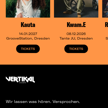
Kauta
Kwam.E
R
14.01.2027
08.12.2026
GrooveStation, Dresden
Tante JU, Dresden
S
TICKETS
TICKETS
Wir lassen was hören. Versprochen.