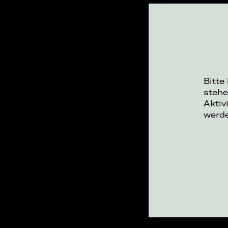
Bitte
stehe
Aktiv
werd