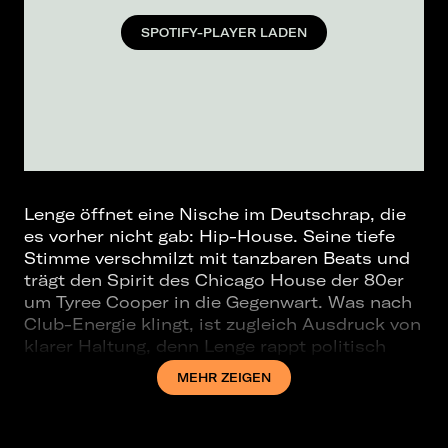
SPOTIFY-PLAYER LADEN
Lenge öffnet eine Nische im Deutschrap, die
es vorher nicht gab: Hip-House. Seine tiefe
Stimme verschmilzt mit tanzbaren Beats und
trägt den Spirit des Chicago House der 80er
um Tyree Cooper in die Gegenwart. Was nach
Club-Energie klingt, ist zugleich Ausdruck von
klarer Haltung, denn Lenge rappt politisch
und antifaschistisch. Dass dieser Mix
MEHR ZEIGEN
funktioniert, zeigt sich nicht nur auf den
Dancefloors, sondern auch auf Social Media,
wo er mit pointierten Video-Collagen einen