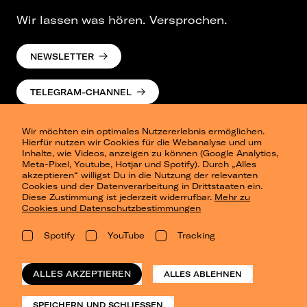
Wir lassen was hören. Versprochen.
NEWSLETTER
TELEGRAM-CHANNEL
Wir möchten ein optimales Nutzererlebnis ermöglichen.
Hierfür nutzen wir Cookies für die Webanalyse und um
Inhalte, wie Videos, anzeigen zu können (Google Analytics,
Meta-Pixel, Youtube, Hotjar und Spotify). Durch „Alles
akzeptieren“ willigst Du in die Nutzung der relevanten
Cookies und der Datenverarbeitung in Drittstaaten ein.
Presse
Diese Zustimmung ist jederzeit widerrufbar.
Mehr zu
Berlin
Cookies und Datenschutzbestimmungen
Dresden
Leipzig
Spotify
YouTube
Tracking
Konzertsommer Petersberg
Alle Städte
Vergangene Shows
ALLES AKZEPTIEREN
ALLES ABLEHNEN
o_team
Datenschutz
SPEICHERN UND SCHLIESSEN