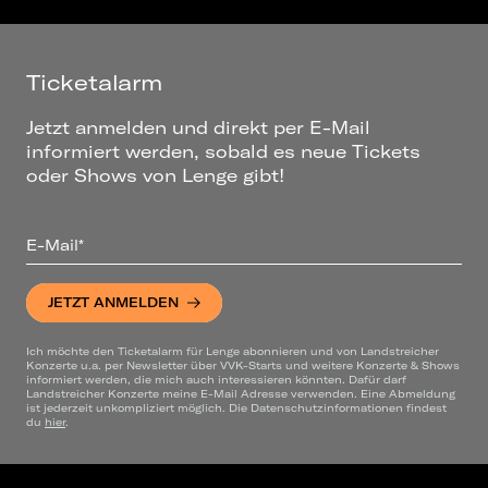
Ticketalarm
Jetzt anmelden und direkt per E-Mail
informiert werden, sobald es neue Tickets
oder Shows von Lenge gibt!
E-Mail*
JETZT ANMELDEN
Ich möchte den Ticketalarm für Lenge abonnieren und von Landstreicher
Konzerte u.a. per Newsletter über VVK-Starts und weitere Konzerte & Shows
informiert werden, die mich auch interessieren könnten. Dafür darf
Landstreicher Konzerte meine E-Mail Adresse verwenden. Eine Abmeldung
ist jederzeit unkompliziert möglich. Die Datenschutzinformationen findest
du
hier
.