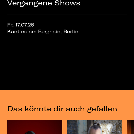
Vergangene Shows
Nerv trifft und seine Sounds viral gehen.
Live zu hören gibt es Lenge im Juli in Berlin.
Fr, 17.07.26
Kantine am Berghain, Berlin
Das könnte dir auch gefallen