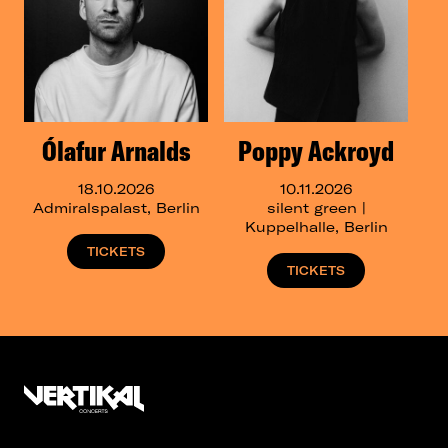
Ólafur Arnalds
Poppy Ackroyd
18.10.2026
10.11.2026
Admiralspalast, Berlin
silent green |
Kuppelhalle, Berlin
TICKETS
TICKETS