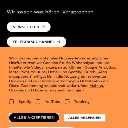
Wir lassen was hören. Versprochen.
NEWSLETTER
TELEGRAM-CHANNEL
Wir möchten ein optimales Nutzererlebnis ermöglichen.
Hierfür nutzen wir Cookies für die Webanalyse und um
Inhalte, wie Videos, anzeigen zu können (Google Analytics,
Meta-Pixel, Youtube, Hotjar und Spotify). Durch „Alles
akzeptieren“ willigst Du in die Nutzung der relevanten
Cookies und der Datenverarbeitung in Drittstaaten ein.
Presse
Diese Zustimmung ist jederzeit widerrufbar.
Mehr zu
Berlin
Cookies und Datenschutzbestimmungen
Dresden
Leipzig
Spotify
YouTube
Tracking
Konzertsommer Petersberg
Alle Städte
Vergangene Shows
ALLES AKZEPTIEREN
ALLES ABLEHNEN
o_team
Datenschutz