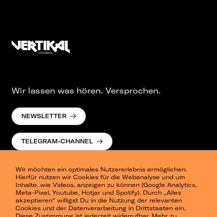
Wir lassen was hören. Versprochen.
NEWSLETTER
TELEGRAM-CHANNEL
Wir möchten ein optimales Nutzererlebnis ermöglichen.
Hierfür nutzen wir Cookies für die Webanalyse und um
Inhalte, wie Videos, anzeigen zu können (Google Analytics,
Meta-Pixel, Youtube, Hotjar und Spotify). Durch „Alles
akzeptieren“ willigst Du in die Nutzung der relevanten
Cookies und der Datenverarbeitung in Drittstaaten ein.
Presse
Diese Zustimmung ist jederzeit widerrufbar.
Mehr zu