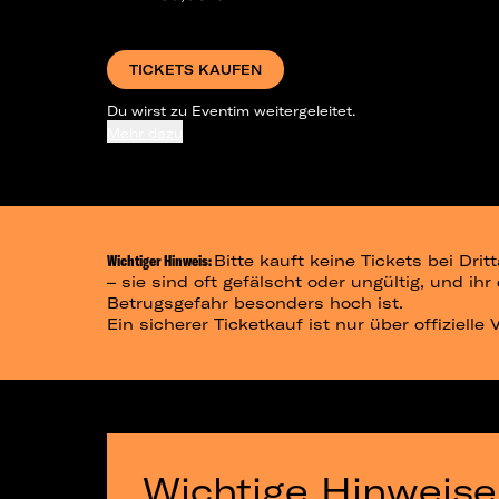
TICKETS KAUFEN
Du wirst zu Eventim weitergeleitet.
Mehr dazu
Wichtiger Hinweis:
Bitte kauft keine Tickets bei Dr
– sie sind oft gefälscht oder ungültig, und ih
Betrugsgefahr besonders hoch ist.
Ein sicherer Ticketkauf ist nur über offizielle
Wichtige Hinweise