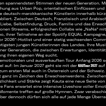
en spannendsten Stimmen der neuen Generation. Mit
chung aus Urban Pop, orientalischen Einflüssen un
die deutsch-marokkanische Künstlerin innerhalb kürze
bliert. Zwischen Deutsch, Französisch und Arabisch
Liebe, Selbstfindung, Druck, Familie und das Erwa
ionen Streams, erfolgreichen Collabs wie „NaNa“ mi
ano, ihrer Teilnahme an der Spotify EQUAL Kampagn
r 2026“-Hotlist und einer stetig wachsenden Comm
htigsten jungen Künstlerinnen des Landes. Ihre Musik
iner Generation, die zwischen Erwartungen, Identitä
ung ihren eigenen Weg sucht.
 emotionalen und ausverkauften Tour Anfang 2026 s
el auf: Im Januar 2027 geht sie mit der
KAUTour 2027
auf
um ersten Mal auch in Österreich und der Schweiz.
ht ganz im Zeichen des Erwachsenwerdens. Zwische
lichkeit und Stärke zeigt Kauta eine neue Seite von
re Fans erwartet eine intensive Liveshow voller Emo
Momente treffen auf große Hymnen. Zwar verabschie
ber dennoch dürfen sich alle auf jede Menge Überr