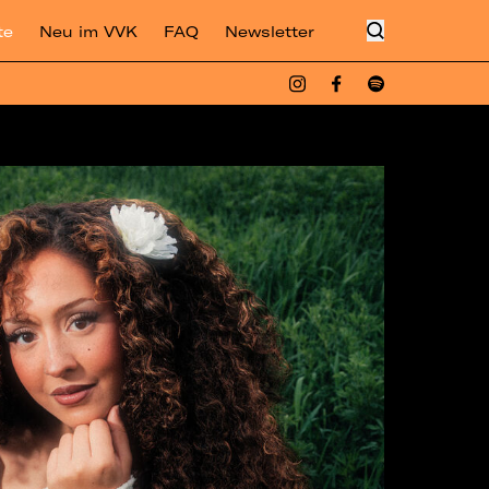
te
Neu im VVK
FAQ
Newsletter