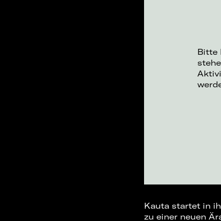
Bitte
stehe
Aktiv
werd
Kauta startet in i
zu einer neuen Är