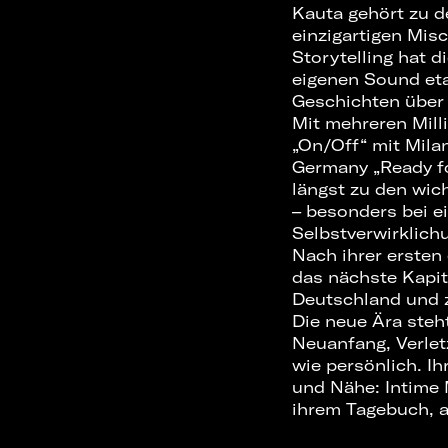
Kauta gehört zu d
einzigartigen Mis
Storytelling hat 
eigenen Sound eta
Geschichten über 
Mit mehreren Mill
„On/Off“ mit Mil
Germany „Ready fo
längst zu den wic
– besonders bei e
Selbstverwirklich
Nach ihrer ersten
das nächste Kapit
Deutschland und z
Die neue Ära ste
Neuanfang, Verletz
wie persönlich. Ih
und Nähe: Intime 
ihrem Tagebuch, a