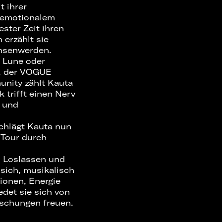
 ihrer
d emotionalem
ster Zeit ihren
 erzählt sie
chsenwerden.
t Lune oder
e, der VOGUE
unity zählt Kauta
 trifft einen Nerv
t und
chlägt Kauta nun
 Tour durch
n Loslassen und
 sich, musikalisch
tionen, Energie
det sie sich von
aschungen freuen.