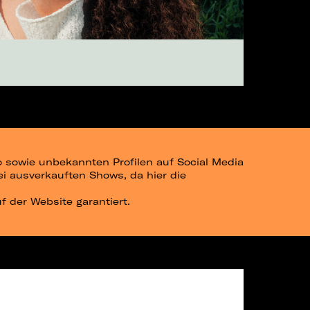
go sowie unbekannten Profilen auf Social Media
bei ausverkauften Shows, da hier die
uf der Website garantiert.