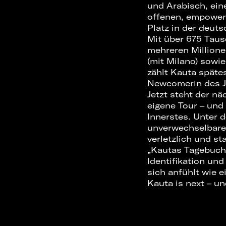
und Arabisch, ein
offenen, empowern
Platz in der deut
Mit über 675 Taus
mehreren Millione
(mit Milano) sowi
zählt Kauta späte
Newcomerin des J
Jetzt steht der nä
eigene Tour – und
Innerstes. Unter d
unverwechselbaren
verletzlich und st
„Kautas Tagebuch“
Identifikation un
sich anfühlt wie e
Kauta is next – un