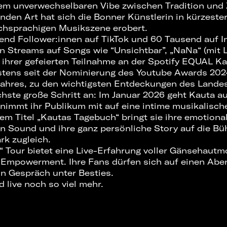
em unverwechselbaren Vibe zwischen Tradition und Z
den Art hat sich die Bonner Künstlerin in kürzester
schsprachigen Musikszene erobert.
end Follower:innen auf TikTok und 60 Tausend auf I
n Streams auf Songs wie “Unsichtbar”, „NaNa“ (mit 
e ihrer gefeierten Teilnahme an der Spotify EQUAL 
stens seit der Nominierung des Youtube Awards 2024
ahres, zu den wichtigsten Entdeckungen des Landes
chste große Schritt an: Im Januar 2026 geht Kauta au
 nimmt ihr Publikum mit auf eine intime musikalische
em Titel „Kautas Tagebuch“ bringt sie ihre emotional
 Sound und ihre ganz persönliche Story auf die Bühn
ark zugleich.
 Tour bietet eine Live-Erfahrung voller Gänsehaut
d Empowerment. Ihre Fans dürfen sich auf einen Abe
in Gespräch unter Besties.
d live noch so viel mehr.