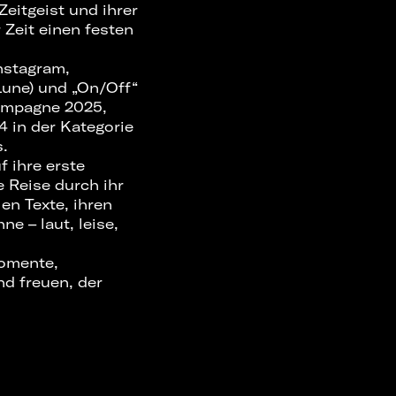
eitgeist und ihrer
 Zeit einen festen
nstagram,
Lune) und „On/Off“
Kampagne 2025,
 in der Kategorie
.
f ihre erste
 Reise durch ihr
en Texte, ihren
e – laut, leise,
momente,
nd freuen, der