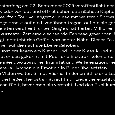
stanfang am 22. September 2025 veröffentlicht de
ieder verliebt und öffnet schon das nächste Kapite
rkauften Tour verlängert er diese mit weiteren Show
ngs erneut auf die Livebühnen tragen, auf die sie ge
ersten veröffentlichten Singles hat herbst Millione
kürzester Zeit eine wachsende Fanbase gewonnen. Ü
gt, entsteht das Gefühl von echter Nähe. Dieser Zaub
iver auf die nächste Ebene gehoben.
ünstlers liegen am Klavier und in der Klassik und 
bt er das gekonnt mit Pop- und Elektronikelementen
ie irgendwo zwischen Intimität und Weite einzuordnen
 daraus Hymnen die Emotion in Bilder übersetzten.
se Vision weiter: öffnet Räume, in denen Stille und La
erfließen. herbst singt nicht nur Lieder, er erzählt 
man fühlt, bevor man sie versteht. Und das Publikum
t.