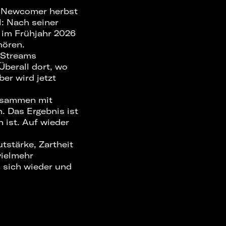
r Newcomer herbst
l: Nach seiner
s im Frühjahr 2026
hören.
n Streams
berall dort, wo
er wird jetzt
zusammen mit
. Das Ergebnis ist
 ist. Auf wieder
utstärke, Zartheit
vielmehr
 sich wieder und