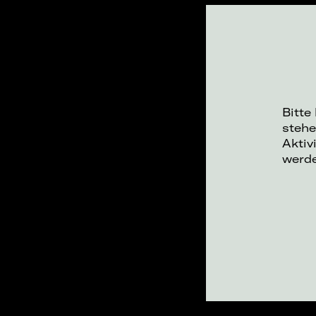
Bitte
stehe
Aktiv
werd