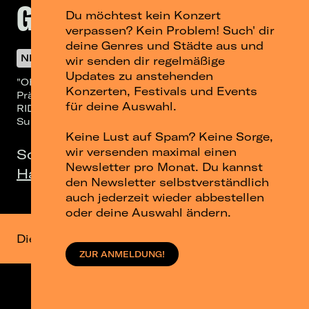
GReeeN
Du möchtest kein Konzert
verpassen? Kein Problem! Such' dir
deine Genres und Städte aus und
NICHT MEHR VERFÜGBAR
FAST AUSVERKAUFT
wir senden dir regelmäßige
Updates zu anstehenden
"OFFLINE Tour 2026"
Konzerten, Festivals und Events
Präsentiert von: Absolut Germany, Rausgegangen &
für deine Auswahl.
RIDDIM Magazin
Support: JULIE
Keine Lust auf Spam? Keine Sorge,
wir versenden maximal einen
So, 17.05.26
Newsletter pro Monat. Du kannst
Haus Auensee, Leipzig
den Newsletter selbstverständlich
auch jederzeit wieder abbestellen
oder deine Auswahl ändern.
Dieser Termin liegt in der Vergangenheit.
ZUR ANMELDUNG!