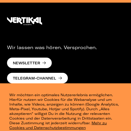
Wir lassen was hören. Versprochen.
NEWSLETTER
TELEGRAM-CHANNEL
Wir möchten ein optimales Nutzererlebnis ermöglichen.
Hierfür nutzen wir Cookies für die Webanalyse und um
Inhalte, wie Videos, anzeigen zu können (Google Analytics,
Meta-Pixel, Youtube, Hotjar und Spotify). Durch „Alles
akzeptieren“ willigst Du in die Nutzung der relevanten
Cookies und der Datenverarbeitung in Drittstaaten ein.
Presse
Diese Zustimmung ist jederzeit widerrufbar.
Mehr zu
Berlin
Cookies und Datenschutzbestimmungen