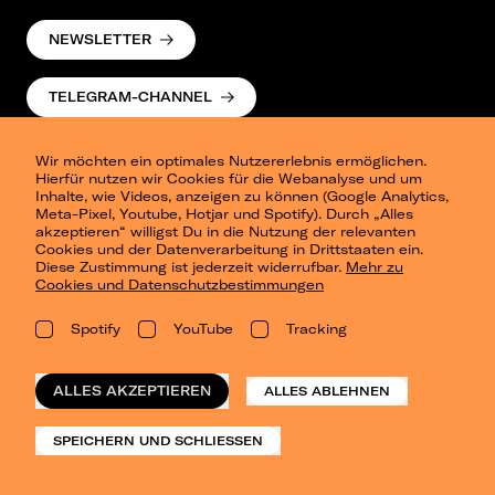
NEWSLETTER
TELEGRAM-CHANNEL
Wir möchten ein optimales Nutzererlebnis ermöglichen.
Hierfür nutzen wir Cookies für die Webanalyse und um
Inhalte, wie Videos, anzeigen zu können (Google Analytics,
Meta-Pixel, Youtube, Hotjar und Spotify). Durch „Alles
akzeptieren“ willigst Du in die Nutzung der relevanten
Cookies und der Datenverarbeitung in Drittstaaten ein.
Presse
Diese Zustimmung ist jederzeit widerrufbar.
Mehr zu
Berlin
Cookies und Datenschutzbestimmungen
Dresden
Leipzig
Spotify
YouTube
Tracking
Konzertsommer Petersberg
Alle Städte
Vergangene Shows
ALLES AKZEPTIEREN
ALLES ABLEHNEN
o_team
Datenschutz
SPEICHERN UND SCHLIESSEN
Impressum