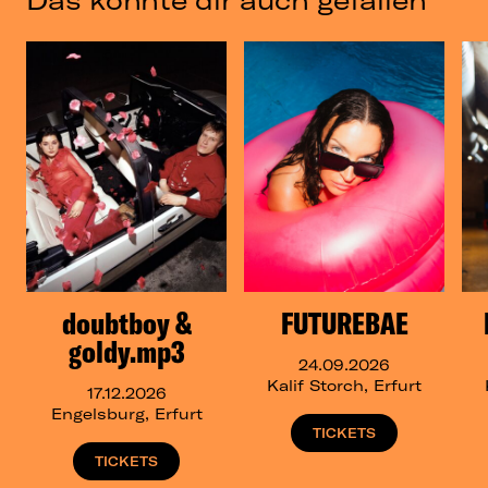
Das könnte dir auch gefallen
doubtboy &
FUTUREBAE
goldy.mp3
24.09.2026
Kalif Storch, Erfurt
17.12.2026
Engelsburg, Erfurt
TICKETS
TICKETS