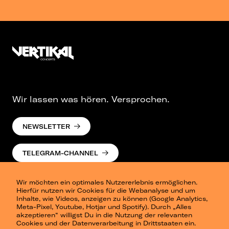
Wir lassen was hören. Versprochen.
NEWSLETTER
TELEGRAM-CHANNEL
Wir möchten ein optimales Nutzererlebnis ermöglichen.
Hierfür nutzen wir Cookies für die Webanalyse und um
Inhalte, wie Videos, anzeigen zu können (Google Analytics,
Meta-Pixel, Youtube, Hotjar und Spotify). Durch „Alles
akzeptieren“ willigst Du in die Nutzung der relevanten
Cookies und der Datenverarbeitung in Drittstaaten ein.
Presse