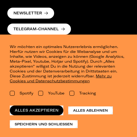
NEWSLETTER
TELEGRAM-CHANNEL
Wir möchten ein optimales Nutzererlebnis ermöglichen.
Hierfür nutzen wir Cookies für die Webanalyse und um
Inhalte, wie Videos, anzeigen zu können (Google Analytics,
Meta-Pixel, Youtube, Hotjar und Spotify). Durch „Alles
akzeptieren“ willigst Du in die Nutzung der relevanten
Cookies und der Datenverarbeitung in Drittstaaten ein.
Presse
Diese Zustimmung ist jederzeit widerrufbar.
Mehr zu
Berlin
Cookies und Datenschutzbestimmungen
Dresden
Leipzig
Spotify
YouTube
Tracking
Konzertsommer Petersberg
Alle Städte
Vergangene Shows
ALLES AKZEPTIEREN
ALLES ABLEHNEN
o_team
Datenschutz
SPEICHERN UND SCHLIESSEN
Impressum