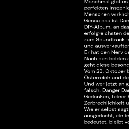
Manchmal gibt es 
perfekten Inszeni
Menschen wirklich
Genau das ist Dang
DIY-Album, an das
erfolgreichsten d
zum Soundtrack f
und ausverkauften
Er hat den Nerv de
Nach den beiden 
geht diese besond
Vom 23. Oktober b
Österreich und de
Und wer jetzt an 
falsch. Danger Da
Gedanken, feiner 
Zerbrechlichkeit 
Wie er selbst sagt
ausgedacht, ein i
bedeutet, bleibt v