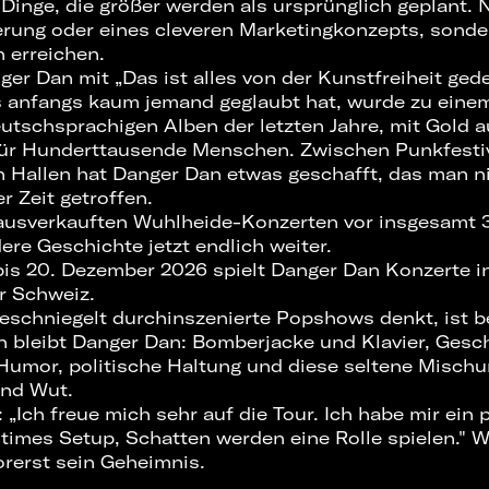
Dinge, die größer werden als ursprünglich geplant. 
erung oder eines cleveren Marketingkonzepts, sonder
 erreichen.
er Dan mit „Das ist alles von der Kunstfreiheit gede
 anfangs kaum jemand geglaubt hat, wurde zu eine
eutschsprachigen Alben der letzten Jahre, mit Gold 
ür Hunderttausende Menschen. Zwischen Punkfestiv
 Hallen hat Danger Dan etwas geschafft, das man n
r Zeit getroffen.
ausverkauften Wuhlheide-Konzerten vor insgesamt
ere Geschichte jetzt endlich weiter.
is 20. Dezember 2026 spielt Danger Dan Konzerte i
r Schweiz.
geschniegelt durchinszenierte Popshows denkt, ist b
n bleibt Danger Dan: Bomberjacke und Klavier, Gesc
Humor, politische Haltung und diese seltene Misch
und Wut.
: „Ich freue mich sehr auf die Tour. Ich habe mir ein
ntimes Setup, Schatten werden eine Rolle spielen." 
orerst sein Geheimnis.