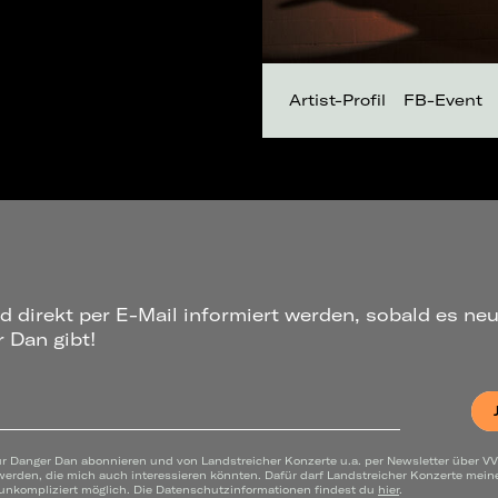
Artist-Profil
FB-Event
d direkt per E-Mail informiert werden, sobald es ne
 Dan gibt!
ür Danger Dan abonnieren und von Landstreicher Konzerte u.a. per Newsletter über VV
werden, die mich auch interessieren könnten. Dafür darf Landstreicher Konzerte mei
 unkompliziert möglich. Die Datenschutzinformationen findest du
hier
.