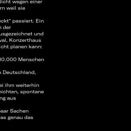
Nicht wegen einer
n weil sie
ckt" passiert. Ein
m der
ausgezeichnet und
al, Konzerthaus
icht planen kann:
 30.000 Menschen
n Deutschland,
ei ihm weiterhin
hichten, spontane
ung aus
 paar Sachen
Was genau das