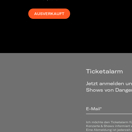
AUSVERKAUFT
Ticketalarm
Jetzt anmelden un
Shows von Danger
E-Mail*
Ich möchte den Ticketalarm f
Konzerte & Shows informiert 
Eine Abmeldung ist jederzeit