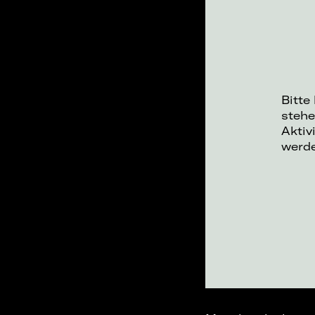
Bitte
stehe
Aktiv
werd