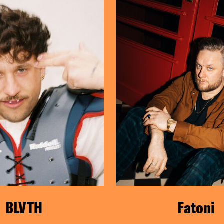
BLVTH
Fatoni